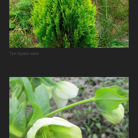
Туя Ауреа нана