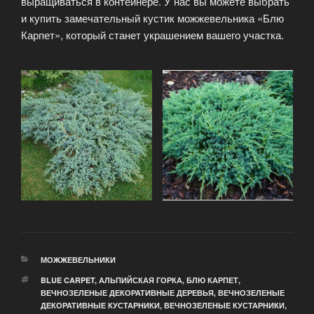
выращиваться в контейнере. У нас вы можете выбрать
и купить замечательный кустик можжевельника «Блю
Карпет», который станет украшением вашего участка.
РУБРИКИ
МОЖЖЕВЕЛЬНИКИ
МЕТКИ
BLUE CARPET
,
АЛЬПИЙСКАЯ ГОРКА
,
БЛЮ КАРПЕТ
,
ВЕЧНОЗЕЛЕНЫЕ ДЕКОРАТИВНЫЕ ДЕРЕВЬЯ
,
ВЕЧНОЗЕЛЕНЫЕ
ДЕКОРАТИВНЫЕ КУСТАРНИКИ
,
ВЕЧНОЗЕЛЕНЫЕ КУСТАРНИКИ
,