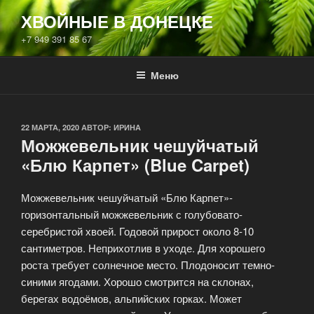
Перейти
ХВОЙНЫЕ В ДОНЕЦКЕ
к
+7 949 391 85 67
содержимому
Меню
ОПУБЛИКОВАНО
22 МАРТА, 2020
АВТОР:
ИРИНА
Можжевельник чешуйчатый
«Блю Карпет» (Blue Carpet)
Можжевельник чешуйчатый «Блю Карпет»-
горизонтальный можжевельник с голубовато-
серебристой хвоей. Годовой прирост около 8-10
сантиметров. Неприхотлив в уходе. Для хорошего
роста требует солнечное место. Плодоносит темно-
синими ягодами. Хорошо смотрится на склонах,
берегах водоёмов, альпийских горках. Может