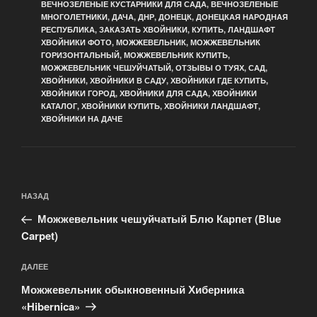
ВЕЧНОЗЕЛЕНЫЕ КУСТАРНИКИ ДЛЯ САДА
,
ВЕЧНОЗЕЛЕНЫЕ
МНОГОЛЕТНИКИ
,
ДАЧА
,
ДНР
,
ДОНЕЦК
,
ДОНЕЦКАЯ НАРОДНАЯ
РЕСПУБЛИКА
,
ЗАКАЗАТЬ ХВОЙНИКИ
,
КУПИТЬ
,
ЛАНДШАФТ
ХВОЙНИКИ ФОТО
,
МОЖЖЕВЕЛЬНИК
,
МОЖЖЕВЕЛЬНИК
ГОРИЗОНТАЛЬНЫЙ
,
МОЖЖЕВЕЛЬНИК КУПИТЬ
,
МОЖЖЕВЕЛЬНИК ЧЕШУЙЧАТЫЙ
,
ОТЗЫВЫ О ТУЯХ
,
САД
,
ХВОЙНИКИ
,
ХВОЙНИКИ В САДУ
,
ХВОЙНИКИ ГДЕ КУПИТЬ
,
ХВОЙНИКИ ГОРОД
,
ХВОЙНИКИ ДЛЯ САДА
,
ХВОЙНИКИ
КАТАЛОГ
,
ХВОЙНИКИ КУПИТЬ
,
ХВОЙНИКИ ЛАНДШАФТ
,
ХВОЙНИКИ НА ДАЧЕ
Навигация
Предыдущая
НАЗАД
по
запись:
записям
Можжевельник чешуйчатый Блю Карпет (Blue
Carpet)
Следующая
ДАЛЕЕ
запись
Можжевельник обыкновенный Хиберника
«Hibernica»