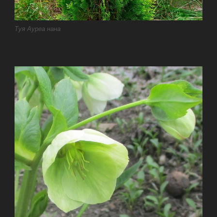
Туя Ауреа нана