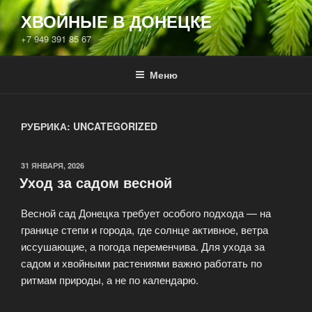
Перейти
ХВОЙНЫЕ В ДОНЕЦКЕ
к
+7 949 391 85 67
содержимому
Меню
РУБРИКА:
UNCATEGORIZED
ОПУБЛИКОВАНО
31 ЯНВАРЯ, 2026
Уход за садом весной
Весной сад Донецка требует особого подхода — на
границе степи и города, где солнце активное, ветра
иссушающие, а погода переменчива. Для ухода за
садом и хвойными растениями важно работать по
ритмам природы, а не по календарю.