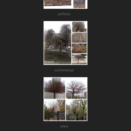
рябина
шелковица
клен