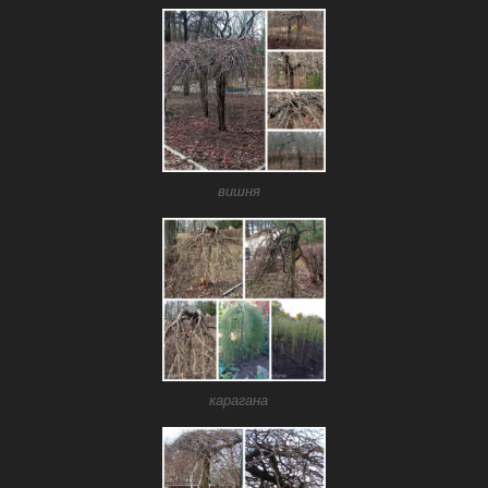
вишня
карагана