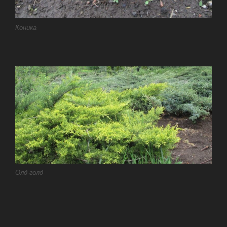
Коника
Олд-голд