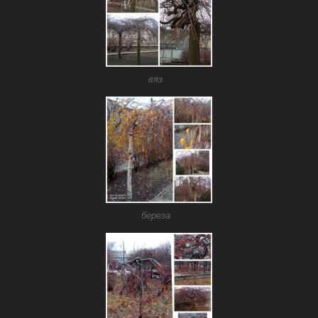
вяз
береза