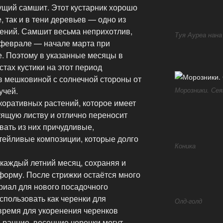
ущий самшит. Этот кустарник хорошо
е, так и в тени деревьев — одно из
ений. Самшит весьма неприхотлив,
Туя Ауреа нана
 феврале — начале марта при
е. Поэтому в указанные месяцы в
тах кустики на этот период
ав мешковиной с солнечной стороны от
Морозники. Сея
учей.
оративных растений, которое имеет
тящую листву и отлично переносит
авать из них причудливые,
тейливые композиции, которые долго
Коника
 каждый летний месяц, сохраняя и
орму. После стрижки остаётся много
риал для нового посадочного
спользовать как черенки для
Олд-голд
время для укоренения черенков
 ранние, весенние черенки могут