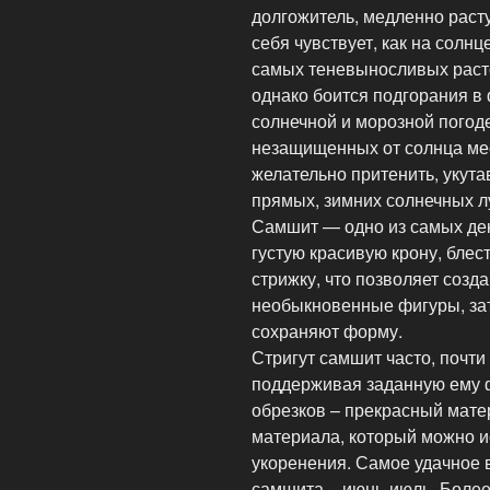
долгожитель, медленно раст
себя чувствует, как на солнц
самых теневыносливых раст
однако боится подгорания в
солнечной и морозной погод
незащищенных от солнца мес
желательно притенить, укут
прямых, зимних солнечных л
Самшит — одно из самых дек
густую красивую крону, блес
стрижку, что позволяет созд
необыкновенные фигуры, за
сохраняют форму.
Стригут самшит часто, почти
поддерживая заданную ему ф
обрезков – прекрасный мате
материала, который можно и
укоренения. Самое удачное 
самшита – июнь-июль. Более