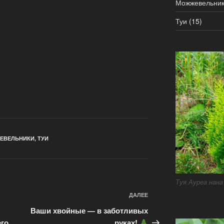
Можжевельни
Туи
(15)
ЕВЕЛЬНИКИ
,
ТУИ
Туя Ауреа нана
Следующая
ДАЛЕЕ
запись
Ваши хвойные — в заботливых
его
руках!