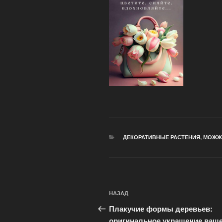
РУБРИКИ
ДЕКОРАТИВНЫЕ РАСТЕНИЯ
,
МОЖЖ
Навигация
Предыдущая
НАЗАД
по
запись:
Плакучие формы деревьев:
записям
оригинальное украшение ваш