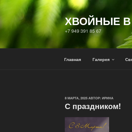
Перейти
к
ХВОЙНЫЕ В
содержимому
+7 949 391 85 67
Главная
Галерея
Свя
ОПУБЛИКОВАНО
8 МАРТА, 2025
АВТОР:
ИРИНА
С праздником!