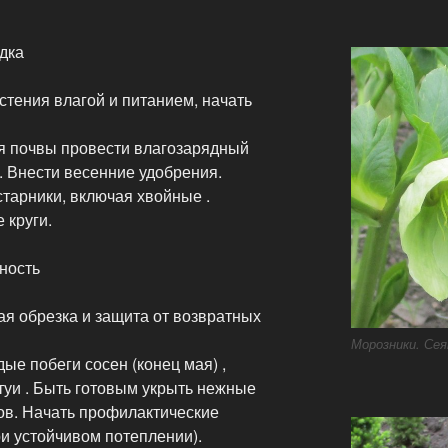
адка
астения влагой и питанием, начать
ия почвы провести влагозарядный
. Внести весенние удобрения.
тарники, включая хвойные .
 круги.
ность
ая обрезка и защита от возвратных
Морозники. Сея
ые побеги сосен (конец мая) ,
туи . Быть готовым укрыть нежные
ов. Начать профилактические
и устойчивом потеплении).