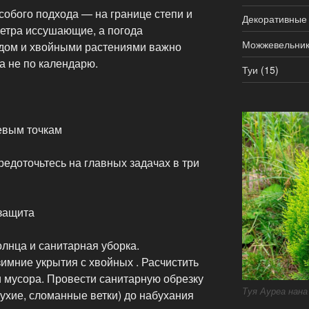
собого подхода — на границе степи и
Декоративные
 ветра иссушающие, а погода
Можжевельни
адом и хвойными растениями важно
а не по календарю.
Туи
(15)
евым точкам
редоточьтесь на главных задачах в три
защита
олнца и санитарная уборка.
 зимние укрытия с хвойных . Расчистить
и мусора. Провести санитарную обрезку
Туя Ауреа нана
ухие, сломанные ветки) до набухания