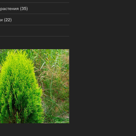
 растения
(35)
ки
(22)