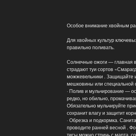
Особое внимание хвойным ра
Для хвойных культур ключевых
правильно поливать.
Солнечные ожоги — главная в
страдают туи сортов «Смарагд
можжевельники . Защищайте и
мешковины или специальной с
· Полив и мульчирование — о
редко, но обильно, промачива
Обязательно мульчируйте прис
сохранит влагу и защитит корн
· Обрезка и подкормка. Санита
проводите ранней весной . Ф
тисы можно стричь с марта, с