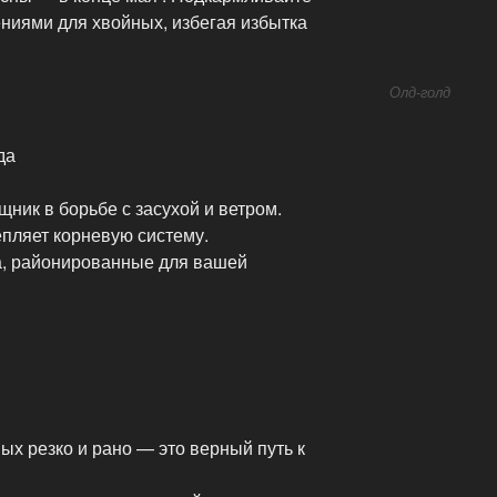
иями для хвойных, избегая избытка
Олд-голд
да
ник в борьбе с засухой и ветром.
епляет корневую систему.
а, районированные для вашей
ых резко и рано — это верный путь к