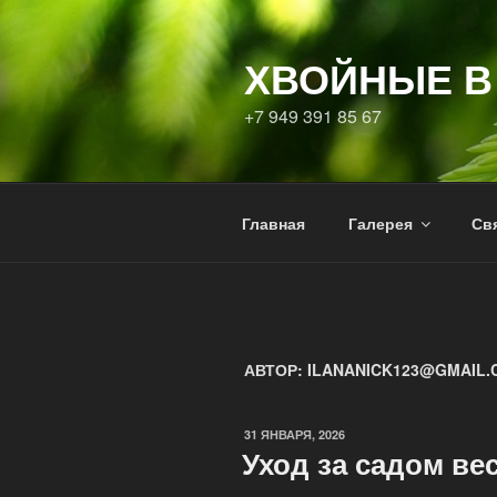
Перейти
к
ХВОЙНЫЕ В
содержимому
+7 949 391 85 67
Главная
Галерея
Свя
АВТОР:
ILANANICK123@GMAIL.
ОПУБЛИКОВАНО
31 ЯНВАРЯ, 2026
Уход за садом ве