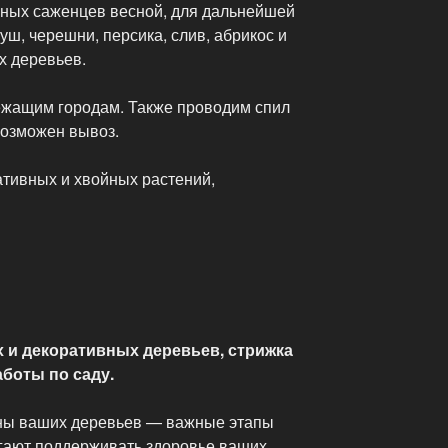
ных саженцев весной, для дальнейшей
уш, черешни, персика, слив, абрикос и
х деревьев.
ежащим городам. Также проводим спил
возможен вывоз.
тивных и хвойных растений,
 и декоративных деревьев, стрижка
боты по саду.
ны ваших деревьев — важные этапы
огают поддерживать здоровье ваших