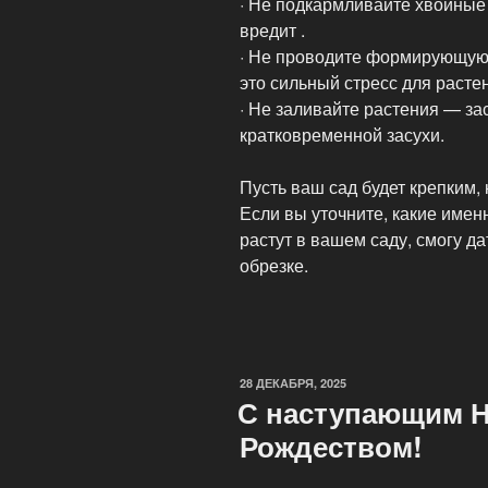
· Не подкармливайте хвойные
вредит .
· Не проводите формирующую 
это сильный стресс для растен
· Не заливайте растения — за
кратковременной засухи.
Пусть ваш сад будет крепким, 
Если вы уточните, какие име
растут в вашем саду, смогу д
обрезке.
ОПУБЛИКОВАНО
28 ДЕКАБРЯ, 2025
С наступающим Н
Рождеством!