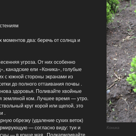
стениям
 моментов два: беречь от солнца и
есенняя угроза. От них особенно
», канадские ели «Коника», голубые
х с южной стороны экранами из
етки до полного оттаивания почвы .
снова здоровья. Поливайте хвойные
я земляной ком. Лучшее время — утро.
твольный круг корой или щепой, это
и .
рную обрезку (удаление сухих веток)
ормирующую — согласно виду: туи и
Коника
осны — в конце мая . Подкармливайте