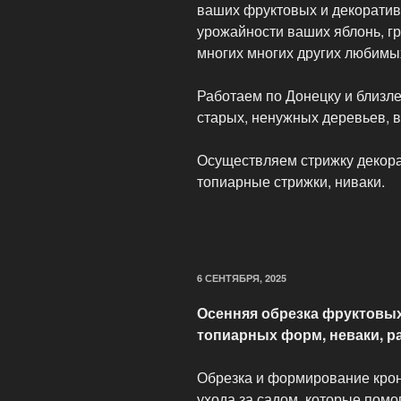
ваших фруктовых и декоратив
урожайности ваших яблонь, гр
многих многих других любимы
Работаем по Донецку и близл
старых, ненужных деревьев, 
Осуществляем стрижку декора
топиарные стрижки, ниваки.
ОПУБЛИКОВАНО
6 СЕНТЯБРЯ, 2025
Осенняя обрезка фруктовых
топиарных форм, неваки, ра
Обрезка и формирование кро
ухода за садом, которые пом