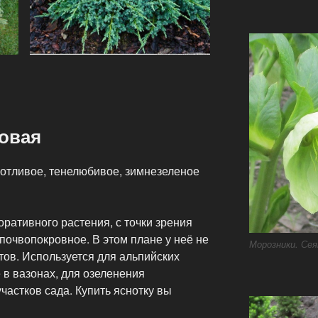
ковая
хотливое, тенелюбивое, зимнезеленое
оративного растения, с точки зрения
очвопокровное. В этом плане у неё не
Морозники. Сея
тов. Используется для альпийских
 в вазонах, для озеленения
астков сада. Купить яснотку вы