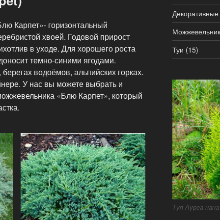
pet)
Декоративные
лю Карпет»- горизонтальный
Можжевельни
еребристой хвоей. Годовой прирост
ихотлив в уходе. Для хорошего роста
Туи
(15)
доносит темно-синими ягодами.
 берегах водоёмов, альпийских горках.
нере. У нас вы можете выбрать и
 можжевельника «Блю Карпет», который
стка.
Туя Ауреа нана