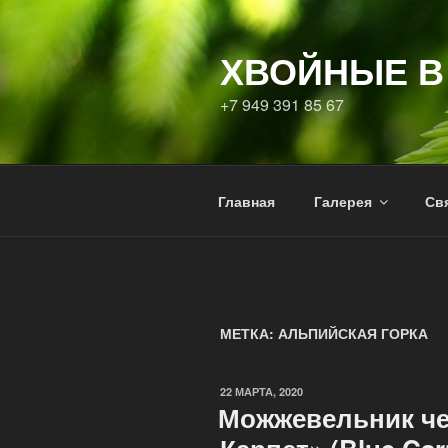
Перейти
к
ХВОЙНЫЕ В
содержимому
+7 949 391 85 67
Главная
Галерея
Свя
МЕТКА:
АЛЬПИЙСКАЯ ГОРКА
ОПУБЛИКОВАНО
22 МАРТА, 2020
Можжевельник ч