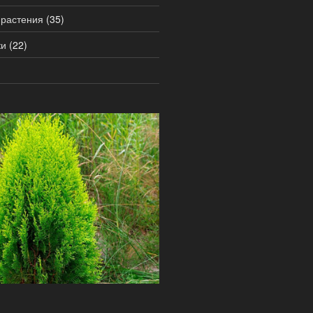
 растения
(35)
ки
(22)