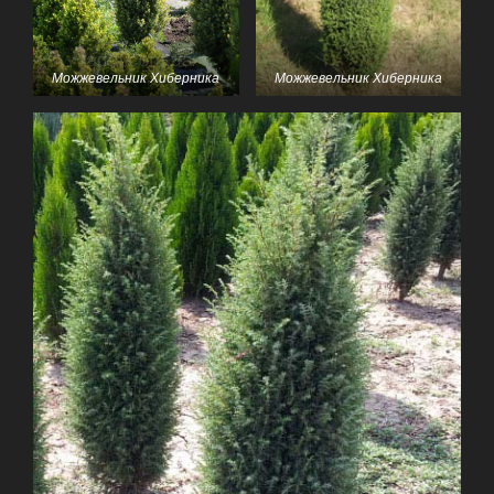
Можжевельник Хиберника
Можжевельник Хиберника