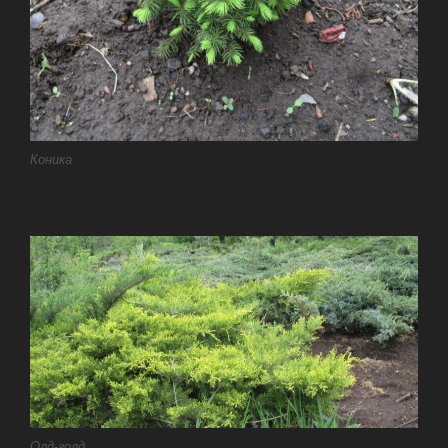
Коника
Олд-голд