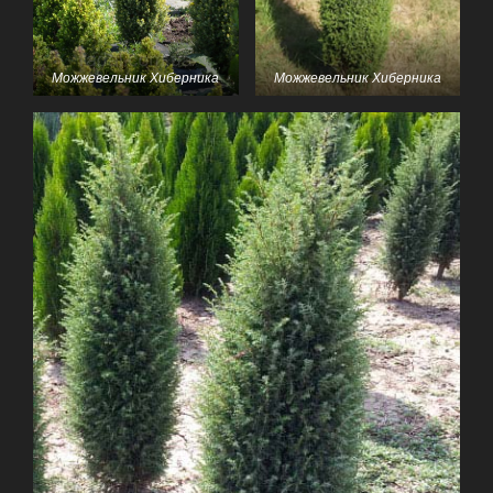
Можжевельник Хиберника
Можжевельник Хиберника