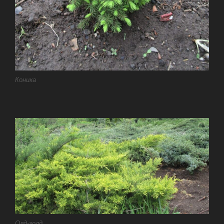
Коника
Олд-голд