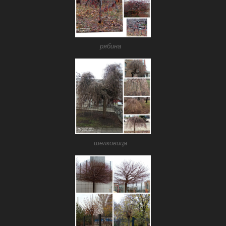
рябина
шелковица