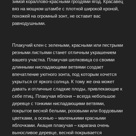
зимой кораллово-красными гроздями ягод. Красавец
вяз на мощном штамбе с плотной широкой кроной,
похожей на огромный зонт, не оставит вас
равнодушными.
Плакучий клен с зелеными, красными или пестрыми
резными листьями станет отличным украшением
вашего участка. Плакучая шелковица со своими
длинными ниспадающими ветвями создает
впечатление уютного зонта, под которым хочется
укрыться от яркого солнца. К тому же она может
давать и отличные сладкие плоды, привлекающие к
себе птиц. Плакучая яблоня – всегда небольшое
деревце с тонкими ниспадающими ветвями,
покрытое весной белыми, розовыми или бордовыми
цветками, а осенью – маленькими красными
яблочками. Акация плакучая – карагана очень
выносливое деревце, весной покрывается