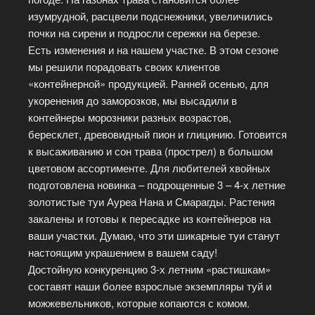
изумрудной, расцвели подснежники, увеличились
почки на сирени и подросли сережки на березе.
Есть изменения и на нашем участке. В этом сезоне
мы решили порадовать своих клиентов
«контейнерной» продукцией. Ранней осенью, для
укоренения до заморозков, мы высадили в
контейнеры морозники разных возрастов,
бересклет, древовидный пион и глицинию. Готовится
к высаживанию и сон трава (прострел) в большом
цветовом ассортименте. Для любителей хвойных
подготовлена новинка – подрощенные 3 – 4-х летние
золотистые туи Ауреа Нана и Смарагды. Растения
закалены и готовы к пересадке из контейнеров на
ваши участки. Думаю, что эти шикарные туи станут
настоящим украшением в вашем саду!
Достойную конкуренцию 3-х летним «растишкам»
составят наши более взрослые экземпляры туй и
можжевельников, которые копаются с комом.