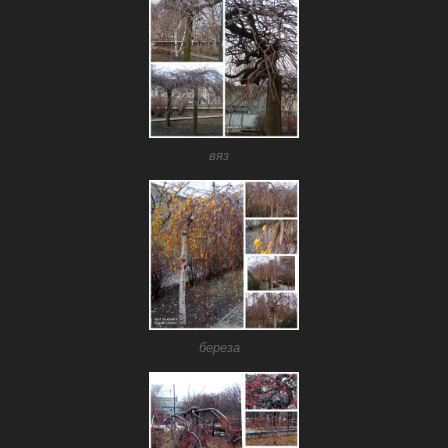
вяз
береза