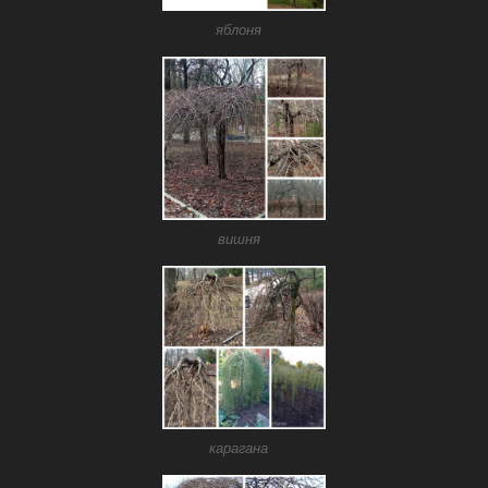
яблоня
вишня
карагана