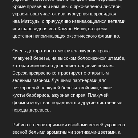
Кроме привычной нам ивы с ярко-зеленой листвой,
украсят ваш участок ива пурпурная шаровидная,
ива Матсуды с причудливо извивающимися ветвями
или шаровидная ива Хакуро Ниши, во время
цветения напоминающая экзотического фламинго.
Очень декоративно смотрится ажурная крона
плакучей березы, на высоком болоснежном штамбе,
которая живописно дополняет садовый пейзаж.
Береза прекрасно контрастирует с открытым
зеленым газоном. Лучшими партнерами для
низкорослой плакучей березы хвойники, яркие
кусты барбариса, ажурная спирея. Плакучей
формой могут вас порадовать и другие лиственные
породы деревьев.
Рябина с неповторимыми изгибами ветвей украшена
весной белыми ароматными зонтиками-цветами, а