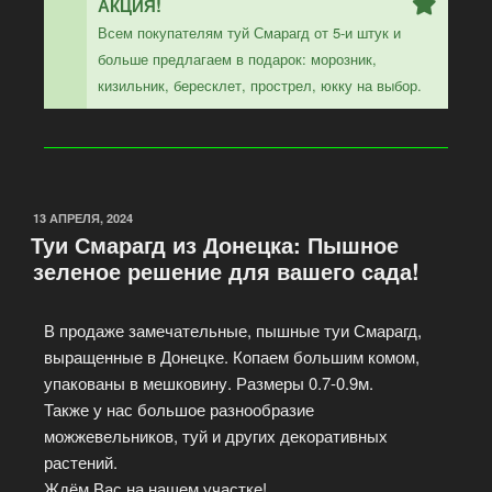
АКЦИЯ!
Всем покупателям туй Смарагд от 5-и штук и
больше предлагаем в подарок: морозник,
кизильник, бересклет, прострел, юкку на выбор.
13 АПРЕЛЯ, 2024
Туи Смарагд из Донецка: Пышное
зеленое решение для вашего сада!
В продаже замечательные, пышные туи Смарагд,
выращенные в Донецке. Копаем большим комом,
упакованы в мешковину. Размеры 0.7-0.9м.
Также у нас большое разнообразие
можжевельников, туй и других декоративных
растений.
Ждём Вас на нашем участке!