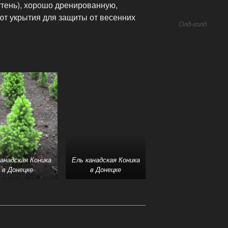
тень), хорошо дренированную,
ют укрытия для защиты от весенних
Олд-голд
канадская Коника
Ель канадская Коника
в Донецке
в Донецке