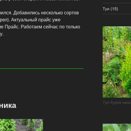
Туи
(15)
ился. Добавились несколько сортов
трел). Актуальный прайс уже
е Прайс. Работаем сейчас по только
у.
ника​
Туя Ауреа нана