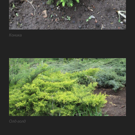
Коника
Олд-голд