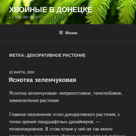
Перейти
ХВОЙНЫЕ В ДОНЕЦКЕ
к
+7 949 391 85 67
содержимому
Меню
МЕТКА:
ДЕКОРАТИВНОЕ РАСТЕНИЕ
ОПУБЛИКОВАНО
22 МАРТА, 2020
Яснотка зеленчуковая
Яснотка зеленчуковая- неприхотливое, тенелюбивое,
зимнезеленое растение.
Главное назначение этого декоративного растения, с
точки зрения ландшафтных дизайнеров, —
почвопокровное. В этом плане у неё не так много
достойных конкурентов. Используется для альпийских