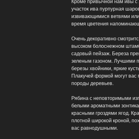
Кроме привычной нам ивы с 
участок ива пурпурная шаро
извивающимися ветвями или
время цветения напоминающ
Очень декоративно смотритс
высоком болоснежном штамб
садовый пейзаж. Береза пре
зеленым газоном. Лучшими п
березы хвойники, яркие куст
Плакучей формой могут вас 
породы деревьев.
Рябина с неповторимыми из
белыми ароматными зонтикам
красными гроздями ягод. Кр
плотной широкой кроной, пох
вас равнодушными.