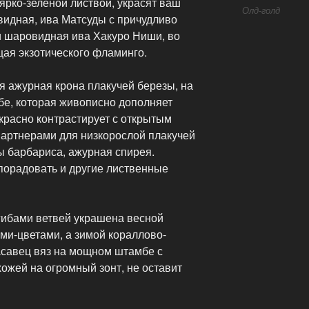
ярко-зеленой листвой, украсят ваш
Олд-голд
видная, ива Матсуды с причудливо
 шаровидная ива Хакуро Ниши, во
ая экзотического фламинго.
я ажурная крона плакучей березы, на
е, которая живописно дополняет
красно контрастирует с открытым
артнерами для низкорослой плакучей
ы барбариса, ажурная спирея.
порадовать и другие лиственные
гибами ветвей украшена весной
и-цветами, а зимой кораллово-
асавец вяз на мощном штамбе с
ожей на огромный зонт, не оставит