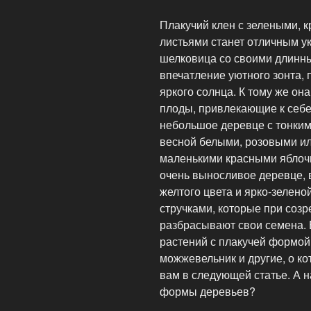
Плакучий клен с зелеными, 
листьями станет отличным у
шелковица со своими длинн
впечатление уютного зонта, 
яркого солнца. К тому же он
плоды, привлекающие к себе 
небольшое деревце с тонки
весной белыми, розовыми ил
маленькими красными яблочк
очень выносливое деревце, 
желтого цвета и ярко-зеленой
стручками, которые при соз
разбрасывают свои семена.
растений с плакучей формой 
можжевельник и другие, о к
вам в следующей статье. А н
формы деревьев?