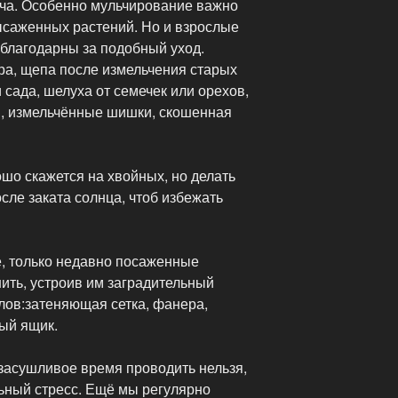
ча. Особенно мульчирование важно
ысаженных растений. Но и взрослые
 благодарны за подобный уход.
ра, щепа после измельчения старых
 сада, шелуха от семечек или орехов,
, измельчённые шишки, скошенная
шо скажется на хвойных, но делать
осле заката солнца, чтоб избежать
, только недавно посаженные
ить, устроив им заградительный
лов:затеняющая сетка, фанера,
вый ящик.
 засушливое время проводить нельзя,
льный стресс. Ещё мы регулярно