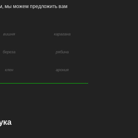
ам, мы можем предложить вам
вишня
карагана
береза
рябина
клен
арония
ука