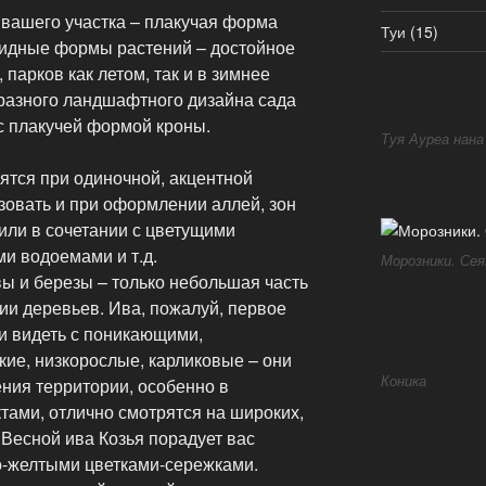
вашего участка – плакучая форма
Туи
(15)
видные формы растений – достойное
парков как летом, так и в зимнее
разного ландшафтного дизайна сада
с плакучей формой кроны.
Туя Ауреа нана
ятся при одиночной, акцентной
зовать и при оформлении аллей, зон
или в сочетании с цветущими
ми водоемами и т.д.
Морозники. Сея
 и березы – только небольшая часть
ии деревьев. Ива, пожалуй, первое
и видеть с поникающими,
ие, низкорослые, карликовые – они
Коника
ния территории, особенно в
тами, отлично смотрятся на широких,
 Весной ива Козья порадует вас
о-желтыми цветками-сережками.