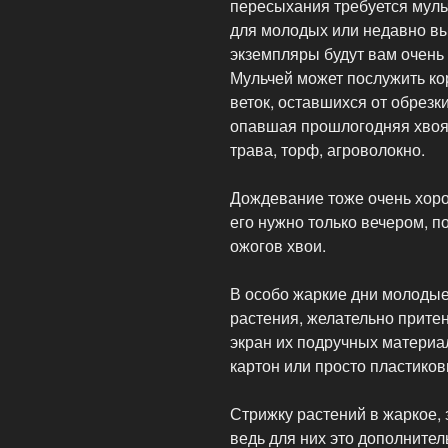
пересыхания требуется муль
для молодых или недавно в
экземпляры будут вам очень
Мульчей может послужить ко
веток, оставшихся от обрезки
опавшая прошлогодняя хвоя
трава, торф, агроволокно.
Дождевание тоже очень хоро
его нужно только вечером, п
ожогов хвои.
В особо жаркие дни молодые
растения, желательно притен
экран их подручных материа
картон или просто пластико
Стрижку растений в жаркое,
ведь для них это дополните