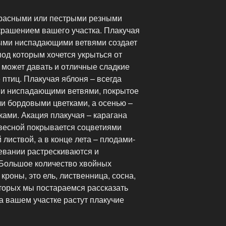
красными или пестрыми резными
крашением вашего участка. Плакучая
ыми ниспадающими ветвями создает
под которым хочется укрыться от
а может давать и отличные сладкие
птиц. Плакучая яблоня – всегда
ми ниспадающими ветвями, покрытое
и бордовыми цветками, а осенью –
ами. Акация плакучая – карагана
весной покрывается соцветиями
 листвой, а в конце лета – плодами-
ревании растрескиваются и
 Большое количество хвойных
кроны, это ель, лиственница, сосна,
оторых мы постараемся рассказать
а вашем участке растут плакучие