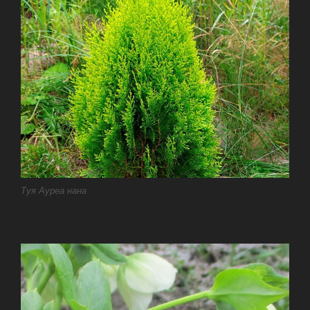
Туя Ауреа нана