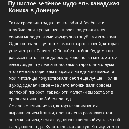
Пушистое зелёное чудо ель канадская
Коника в Донецке
Таких красавиц трудно не полюбить! Зелёные и
голубые, они, тронувшись в рост, радовали глаз
своими молоденькими изумрудно-голубыми иголками.
Одно огорчало – участок сильно зарос травой, которая
угнетает рост ёлочек. О борьбе с ней не буду много
рассказывать – победа была, конечно, за мной. Затем
междурядья я укрыла полосками старого линолеума,
чтоб не дать сорнякам прорасти ни единого шанса, и
мои питомицы почувствовали себя ещё лучше. Полив
и уход сделали свое – за лето ёлочки дали совсем
неплохой прирост, так как эти малютки вырастают в
среднем лишь на 3-6 см. за год.
Со слов специалистов, которые занимаются
выращиванием Коники, ёлочки легко размножаются
черенкованием, чем я с удовольствием займусь весной
следующего года. Купить ель канадскую Конику можно