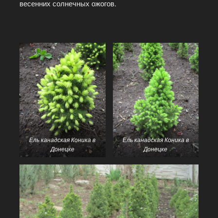
весенних солнечных ожогов.
Ель канадская Коника в
Ель канадская Коника в
Донецке
Донецке