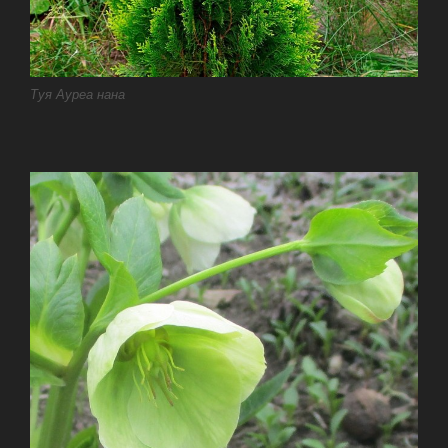
Туя Ауреа нана