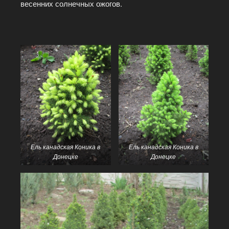
весенних солнечных ожогов.
Ель канадская Коника в
Ель канадская Коника в
Донецке
Донецке