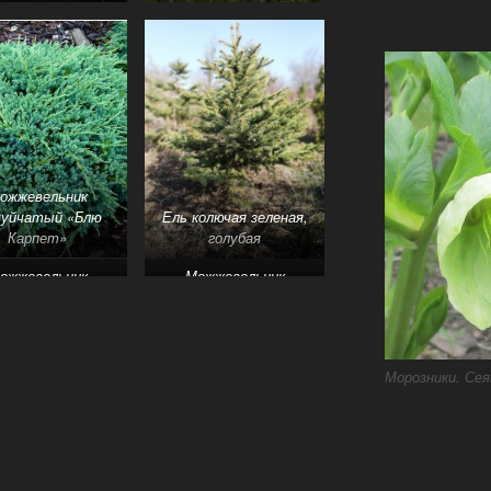
ожжевельник
уйчатый «Блю
Ель колючая зеленая,
Карпет»
голубая
ожжевельник
Можжевельник
Виргинский
скальный
Морозники. Сея