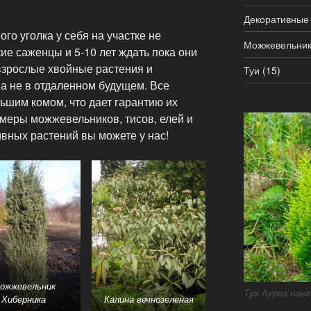
Декоративные
го уголка у себя на участке не
Можжевельни
ие саженцы и 5-10 лет ждать пока они
 взрослые хвойные растения и
Туи
(15)
 а не в отдаленном будущем. Все
ьшим комом, что дает гарантию их
меры можжевельников, тисов, елей и
вных растений вы можете у нас!
ожжевельник
Туя Ауреа нана
Хиберника
Калина вечнозеленая