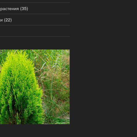
 растения
(35)
ки
(22)