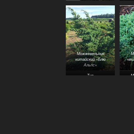
Можжевельник
М
китайский «Блю
чеш
Альпс»
Тис
М