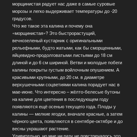
морщинистая радует нас даже в самые суровые
морозы и легко выдерживает температуры до -20
градусов.
Что же такое эта калина и почему она
«морщинистая»? Это быстрорастущий,
вечнозеленый кустарник с оригинальными
рельефными, будто жатыми, как бы сморщенными,
яйцевидно-продолговатыми листьями до 18 см
длиной и до 6 см шириной. Ветви и молодые побеги
калины покрыты густым войлочным опушением. А
красивыми крупными, до 20 см. в диаметре
верхушечными соцветиями калина порадует нас в
мае-июне. Что интересно – жёлто-белесые бутоны
на калине для цветения в последующем году
появляются ещё осенью текущего года. Плоды у
калины — мелкие ягодки, вначале красные, а затем
чёрного цвета, появляются в сентябре-октябре и до
весны украшают растение.
Удивительно, но мне ни разу не повстречалось это