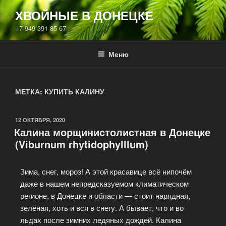
ХВОЙНЫЕ В ДОНЕЦКЕ
+7 949 391 85 67
Меню
МЕТКА:
КУПИТЬ КАЛИНУ
12 ОКТЯБРЯ, 2020
Калина морщинистолистная в Донецке
(Viburnum rhytidophylllum)
Зима, снег, мороз! А этой красавице всё нипочём
даже в нашем непредсказуемом климатическом
регионе, в Донецке и области — стоит нарядная,
зелёная, хоть и вся в снегу. А бывает, что и во
льдах после зимних ледяных дождей. Калина