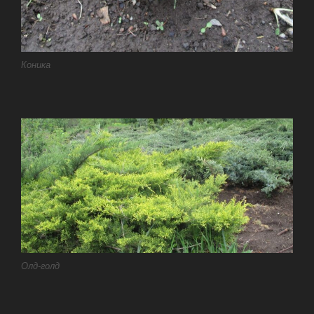
Коника
Олд-голд