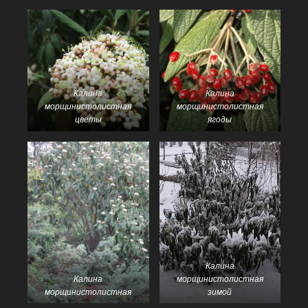
Калина
Калина
морщинистолистная
морщинистолистная
цветы
ягоды
Калина
Калина
морщинистолистная
морщинистолистная
зимой