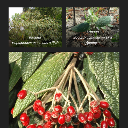
Калина
Калина
морщинистолистная в
морщинистолистная в ДНР
Донецке