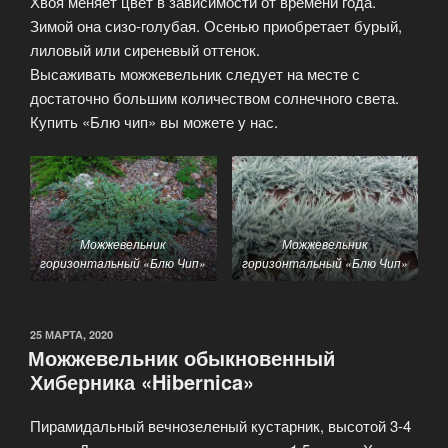
Хвоя меняет цвет в зависимости от времени года.
Зимой она сизо-голубая. Осенью приобретает бурый,
лиловый или сиреневый оттенок.
Высаживать можжевельник следует на месте с
достаточно большим количеством солнечного света.
Купить «Блю чип» вы можете у нас.
Можжевельник
Можжевельник
горизонтальный «Блю Чип»
горизонтальный «Блю Чип»
ОПУБЛИКОВАНО
25 МАРТА, 2020
Можжевельник обыкновенный
Хиберника «Hibernica»
Пирамидальный вечнозеленый кустарник, высотой 3-4