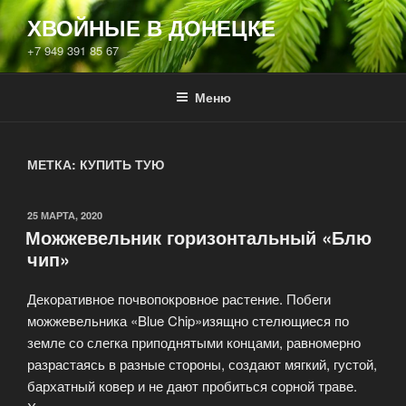
Перейти
ХВОЙНЫЕ В ДОНЕЦКЕ
к
+7 949 391 85 67
содержимому
Меню
МЕТКА:
КУПИТЬ ТУЮ
ОПУБЛИКОВАНО
25 МАРТА, 2020
Можжевельник горизонтальный «Блю
чип»
Декоративное почвопокровное растение. Побеги
можжевельника «Blue Chip»изящно стелющиеся по
земле со слегка приподнятыми концами, равномерно
разрастаясь в разные стороны, создают мягкий, густой,
бархатный ковер и не дают пробиться сорной траве.