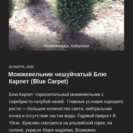
Можжевельник Хиберника
ОПУБЛИКОВАНО
22 МАРТА, 2020
Можжевельник чешуйчатый Блю
Карпет (Blue Carpet)
Блю Карпет -горизонтальный можжевельник с
серебристо-голубой хвоей. Главные условия хорошего
роста — большое количество света, нейтральная
почва и отсутствие застоя воды. Годовой прирост 8-
10см. .Красиво смотрится на альпийской горке, на
склоне, украсит берег водоёма. Возможно