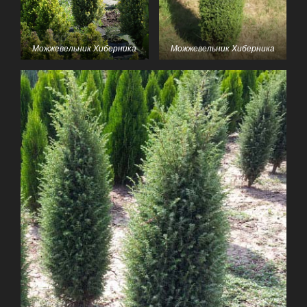
Можжевельник Хиберника
Можжевельник Хиберника