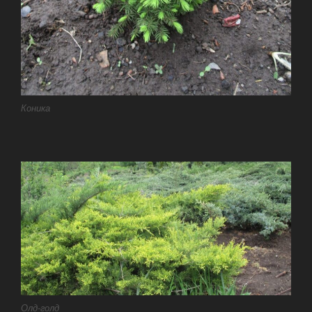
Коника
Олд-голд