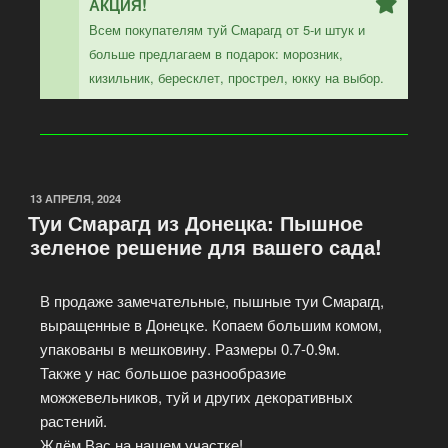
АКЦИЯ!
Всем покупателям туй Смарагд от 5-и штук и
больше предлагаем в подарок: морозник,
кизильник, бересклет, прострел, юкку на выбор.
13 АПРЕЛЯ, 2024
Туи Смарагд из Донецка: Пышное
зеленое решение для вашего сада!
В продаже замечательные, пышные туи Смарагд,
выращенные в Донецке. Копаем большим комом,
упакованы в мешковину. Размеры 0.7-0.9м.
Также у нас большое разнообразие
можжевельников, туй и других декоративных
растений.
Ждём Вас на нашем участке!