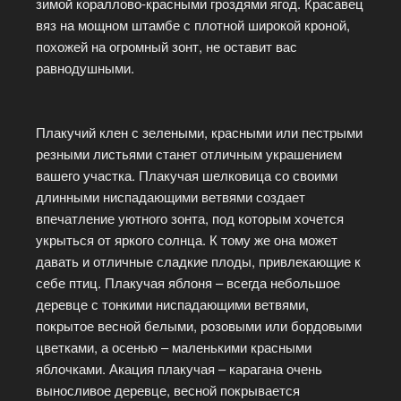
зимой кораллово-красными гроздями ягод. Красавец
вяз на мощном штамбе с плотной широкой кроной,
похожей на огромный зонт, не оставит вас
равнодушными.
Плакучий клен с зелеными, красными или пестрыми
резными листьями станет отличным украшением
вашего участка. Плакучая шелковица со своими
длинными ниспадающими ветвями создает
впечатление уютного зонта, под которым хочется
укрыться от яркого солнца. К тому же она может
давать и отличные сладкие плоды, привлекающие к
себе птиц. Плакучая яблоня – всегда небольшое
деревце с тонкими ниспадающими ветвями,
покрытое весной белыми, розовыми или бордовыми
цветками, а осенью – маленькими красными
яблочками. Акация плакучая – карагана очень
выносливое деревце, весной покрывается