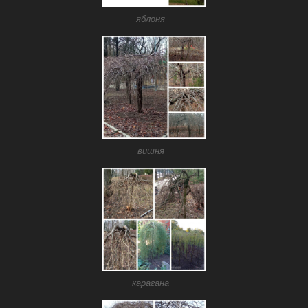
яблоня
вишня
карагана