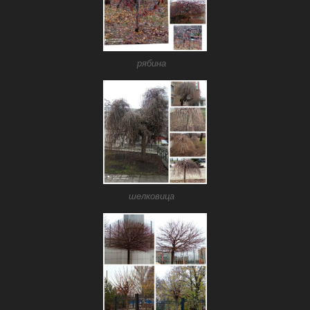
рябина
шелковица