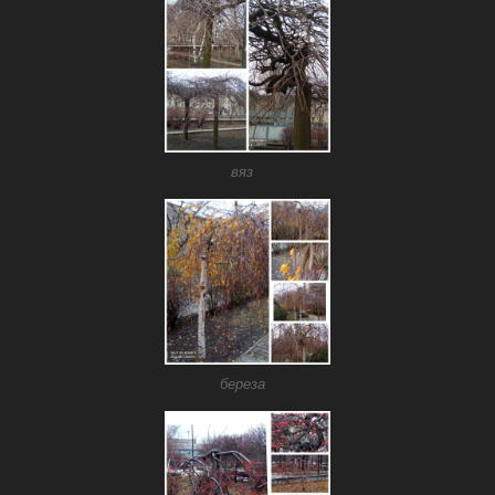
вяз
береза