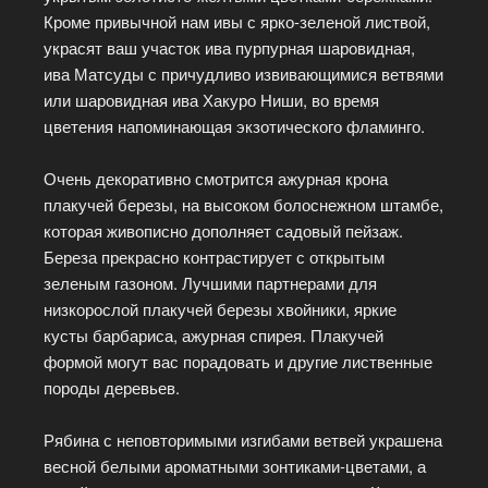
Кроме привычной нам ивы с ярко-зеленой листвой,
украсят ваш участок ива пурпурная шаровидная,
ива Матсуды с причудливо извивающимися ветвями
или шаровидная ива Хакуро Ниши, во время
цветения напоминающая экзотического фламинго.
Очень декоративно смотрится ажурная крона
плакучей березы, на высоком болоснежном штамбе,
которая живописно дополняет садовый пейзаж.
Береза прекрасно контрастирует с открытым
зеленым газоном. Лучшими партнерами для
низкорослой плакучей березы хвойники, яркие
кусты барбариса, ажурная спирея. Плакучей
формой могут вас порадовать и другие лиственные
породы деревьев.
Рябина с неповторимыми изгибами ветвей украшена
весной белыми ароматными зонтиками-цветами, а