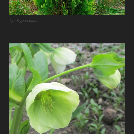
Туя Ауреа нана