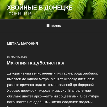
Перейти
ХВОЙНЫЕ В ДОНЕЦКЕ
к
+7 949 391 85 67
содержимому
Меню
МЕТКА:
МАГОНИЯ
ОПУБЛИКОВАНО
22 МАРТА, 2020
Магония падуболистная
Декоративный вечнозеленый кустарник рода Барбарис,
высотой до одного метра. Меняет окраску листьев в
разные времена года от темно-зеленой до бордовой.
Хорошо переносит морозы и засуху. В апреле-мае
обильно цветет ярко-желтыми соцветиями. В сентябре
покрывается съедобными кисло-сладкими ягодами.