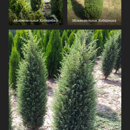
Можжевельник Хиберника
Можжевельник Хиберника