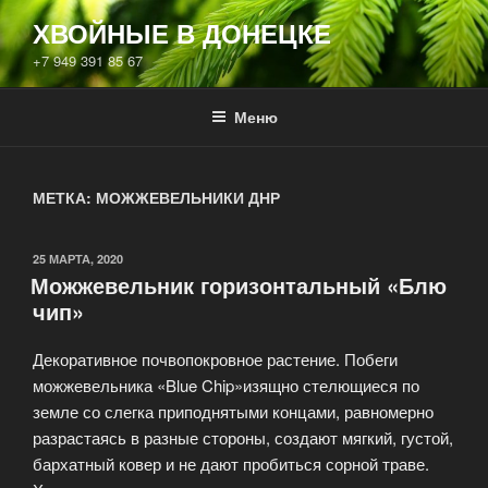
Перейти
ХВОЙНЫЕ В ДОНЕЦКЕ
к
+7 949 391 85 67
содержимому
Меню
МЕТКА:
МОЖЖЕВЕЛЬНИКИ ДНР
ОПУБЛИКОВАНО
25 МАРТА, 2020
Можжевельник горизонтальный «Блю
чип»
Декоративное почвопокровное растение. Побеги
можжевельника «Blue Chip»изящно стелющиеся по
земле со слегка приподнятыми концами, равномерно
разрастаясь в разные стороны, создают мягкий, густой,
бархатный ковер и не дают пробиться сорной траве.