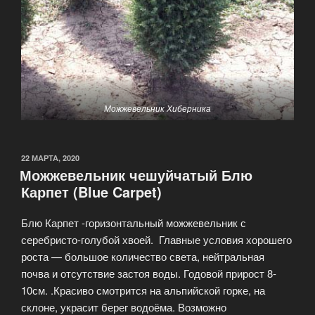
Можжевельник Хиберника
ОПУБЛИКОВАНО
22 МАРТА, 2020
Можжевельник чешуйчатый Блю
Карпет (Blue Carpet)
Блю Карпет -горизонтальный можжевельник с
серебристо-голубой хвоей. Главные условия хорошего
роста — большое количество света, нейтральная
почва и отсутствие застоя воды. Годовой прирост 8-
10см. .Красиво смотрится на альпийской горке, на
склоне, украсит берег водоёма. Возможно