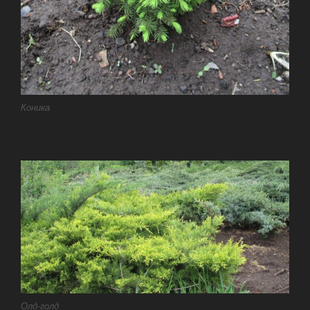
Коника
Олд-голд