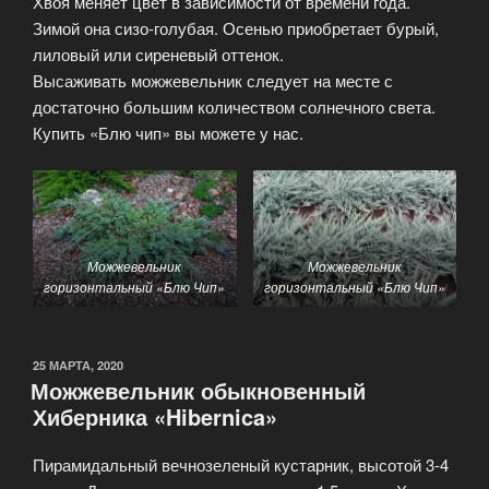
Хвоя меняет цвет в зависимости от времени года.
Зимой она сизо-голубая. Осенью приобретает бурый,
лиловый или сиреневый оттенок.
Высаживать можжевельник следует на месте с
достаточно большим количеством солнечного света.
Купить «Блю чип» вы можете у нас.
Можжевельник
Можжевельник
горизонтальный «Блю Чип»
горизонтальный «Блю Чип»
ОПУБЛИКОВАНО
25 МАРТА, 2020
Можжевельник обыкновенный
Хиберника «Hibernica»
Пирамидальный вечнозеленый кустарник, высотой 3-4