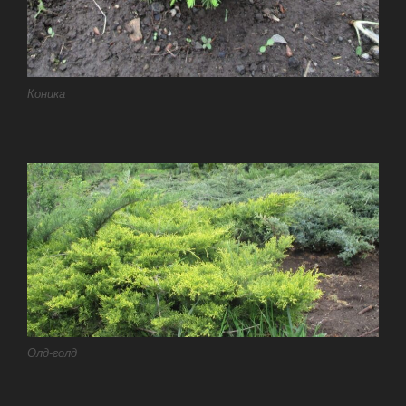
Коника
Олд-голд