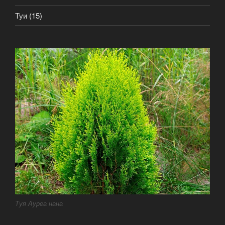
Туи
(15)
Туя Ауреа нана