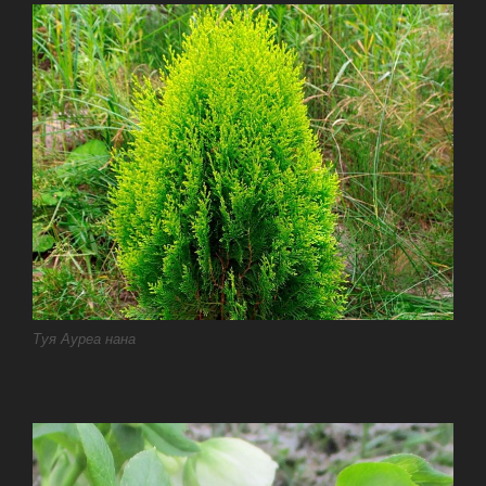
Туя Ауреа нана