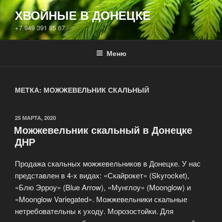
Перейти
ХВОЙНЫЕ В ДОНЕЦКЕ
к
+7 949 391 85 67
содержимому
Меню
МЕТКА:
МОЖЖЕВЕЛЬНИК СКАЛЬНЫЙ
ОПУБЛИКОВАНО
25 МАРТА, 2020
Можжевельник скальный в Донецке
ДНР
Продажа скальных можжевельников в Донецке. У нас
представлен в 4-х видах: «Скайрокет» (Skyrocket),
«Блю Эрроу» (Blue Arrow), «Мунглоу» (Moonglow) и
«Moonglow Variegated». Можжевельники скальные
нетребовательны к уходу. Морозостойки. Для