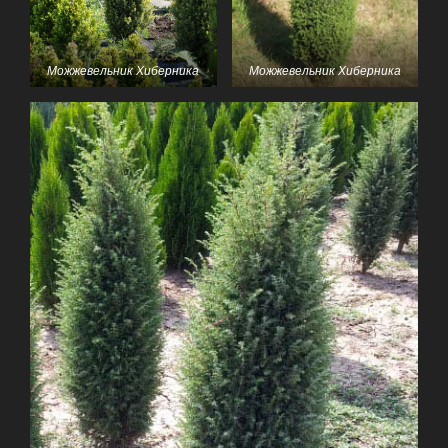
Можжевельник Хиберника
Можжевельник Хиберника