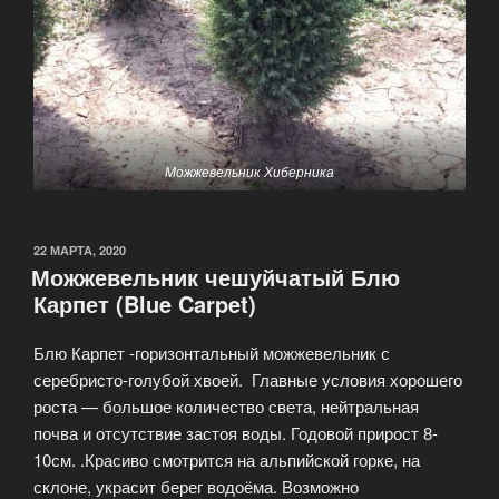
Можжевельник Хиберника
ОПУБЛИКОВАНО
22 МАРТА, 2020
Можжевельник чешуйчатый Блю
Карпет (Blue Carpet)
Блю Карпет -горизонтальный можжевельник с
серебристо-голубой хвоей. Главные условия хорошего
роста — большое количество света, нейтральная
почва и отсутствие застоя воды. Годовой прирост 8-
10см. .Красиво смотрится на альпийской горке, на
склоне, украсит берег водоёма. Возможно