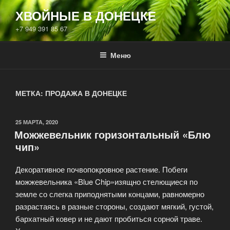
Перейти
ХВОЙНЫЕ В ДОНЕЦКЕ
к
+7 949 391 85 67
содержимому
Меню
МЕТКА:
ПРОДАЖА В ДОНЕЦКЕ
ОПУБЛИКОВАНО
25 МАРТА, 2020
Можжевельник горизонтальный «Блю
чип»
Декоративное почвопокровное растение. Побеги
можжевельника «Blue Chip»изящно стелющиеся по
земле со слегка приподнятыми концами, равномерно
разрастаясь в разные стороны, создают мягкий, густой,
бархатный ковер и не дают пробиться сорной траве.