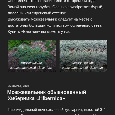
Хвоя меняет цвет в зависимости от времени года.
Зимой она сизо-голубая. Осенью приобретает бурый,
лиловый или сиреневый оттенок.
Высаживать можжевельник следует на месте с
достаточно большим количеством солнечного света.
Купить «Блю чип» вы можете у нас.
Можжевельник
Можжевельник
горизонтальный «Блю Чип»
горизонтальный «Блю Чип»
ОПУБЛИКОВАНО
25 МАРТА, 2020
Можжевельник обыкновенный
Хиберника «Hibernica»
Пирамидальный вечнозеленый кустарник, высотой 3-4