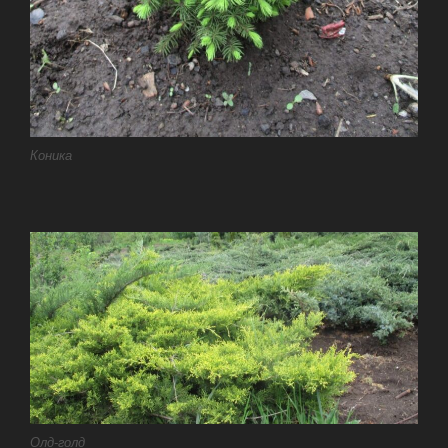
Коника
Олд-голд