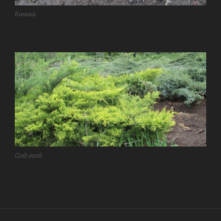
Коника
Олд-голд