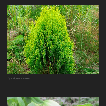
Туя Ауреа нана