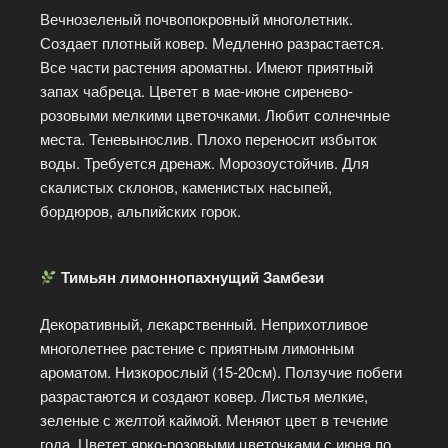
Вечнозеленый почвопокровный многолетник.
Создает плотный ковер. Медленно разрастается.
Все части растения ароматны. Имеют приятный
запах чабреца. Цветет в мае-июне сиренево-
розовыми мелкими цветочками. Любит солнечные
места. Теневынослив. Плохо переносит избыток
воды. Требуется дренаж. Морозоустойчив. Для
скалистых склонов, каменистых насыпей,
бордюров, альпийских горок.
Тимьян лимоннопахнущий Замбези
Декоративный, лекарственный. Неприхотливое
многолетнее растение с приятным лимонным
ароматом. Низкорослый (15-20см). Ползучие побеги
разрастаются и создают ковер. Листья мелкие,
зеленые с желтой каймой. Меняют цвет в течение
года. Цветет ярко-розовыми цветочками с июня по