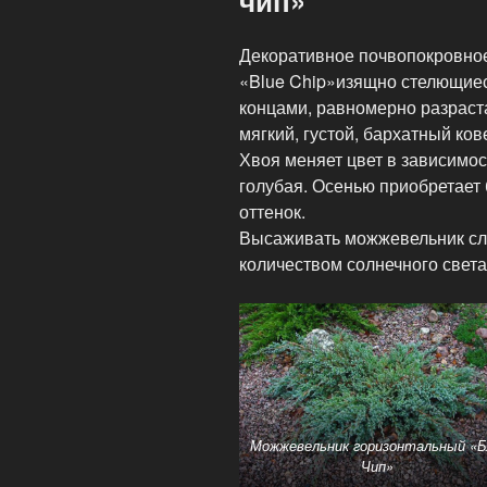
чип»
Декоративное почвопокровно
«Blue Chip»изящно стелющиес
концами, равномерно разраст
мягкий, густой, бархатный ков
Хвоя меняет цвет в зависимос
голубая. Осенью приобретает
оттенок.
Высаживать можжевельник сле
количеством солнечного света
Можжевельник горизонтальный «
Чип»