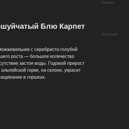
Коника
ешуйчатый Блю Карпет
Олд-голд
можжевельник с серебристо-голубой
шего роста — большое количество
тсутствие застоя воды. Годовой прирост
 альпийской горке, на склоне, украсит
ащивание в горшках.