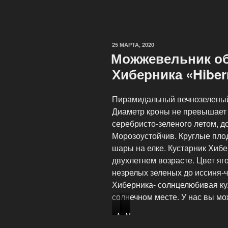
25 МАРТА, 2020
Можжевельник о
Хиберника «Hiber
Пирамидальный вечнозеленый 
Диаметр кроны не превышает 1
серебристо-зеленого летом, д
Морозоустойчив. Круглые пло
шары на елке. Кустарник Хибе
двухлетнем возрасте. Цвет яг
незрелых зеленых до иссиня-
Хиберника- солнцелюбивая кул
солнечном месте. У нас вы м
М
М
М
о
о
о