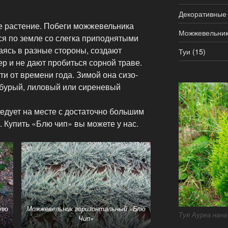
Декоративные
е растение. Побеги можжевельника
Можжевельни
я по земле со слегка приподнятыми
аясь в разные стороны, создают
Туи
(15)
ер и не дают пробиться сорной траве.
ти от времени года. Зимой она сизо-
 бурый, лиловый или сиреневый
дует на месте с достаточно большим
. Купить «Блю чип» вы можете у нас.
Блю
Можжевельник горизонтальный «Блю
Туя Ауреа нана
Чип»