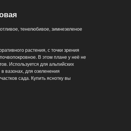
ковая
хотливое, тенелюбивое, зимнезеленое
оративного растения, с точки зрения
очвопокровное. В этом плане у неё не
тов. Используется для альпийских
 в вазонах, для озеленения
астков сада. Купить яснотку вы