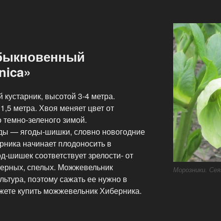
быкновенный
nica»
кустарник, высотой 3-4 метра.
,5 метра. Хвоя меняет цвет от
о темно-зеленого зимой.
ды — ягоды-шишки, словно новогодние
рника начинает плодоносить в
од-шишек соответствует зрелости- от
черных, спелых. Можжевельник
Морозники. Сея
ьтура, поэтому сажать ее нужно в
ожете купить можжевельник Хиберника.