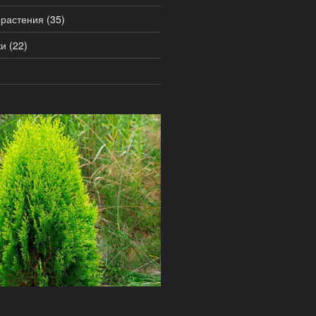
 растения
(35)
ки
(22)