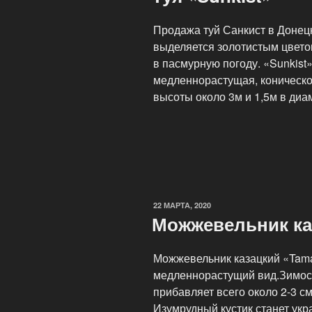
Продажа туй Санкист в Донец
выделяется золотистым цвето
в пасмурную погоду. «Sunkist»
медленнорастущая, коническо
высоты около 3м и 1,5м в диа
22 МАРТА, 2020
Можжевельник каз
Можжевельник казацкий «Tamar
медленнорастущий вид.Зимост
прибавляет всего около 2-3 с
Изумрудный кустик станет укр