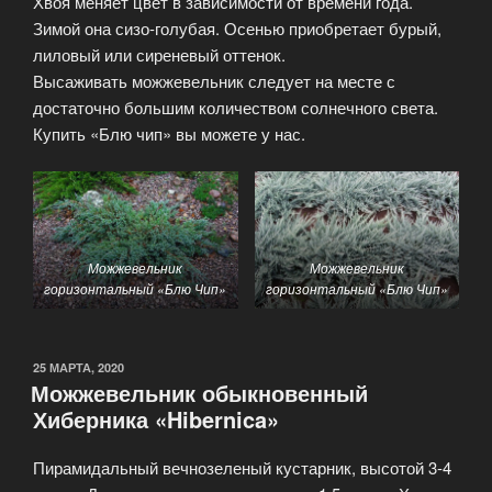
Хвоя меняет цвет в зависимости от времени года.
Зимой она сизо-голубая. Осенью приобретает бурый,
лиловый или сиреневый оттенок.
Высаживать можжевельник следует на месте с
достаточно большим количеством солнечного света.
Купить «Блю чип» вы можете у нас.
Можжевельник
Можжевельник
горизонтальный «Блю Чип»
горизонтальный «Блю Чип»
ОПУБЛИКОВАНО
25 МАРТА, 2020
Можжевельник обыкновенный
Хиберника «Hibernica»
Пирамидальный вечнозеленый кустарник, высотой 3-4