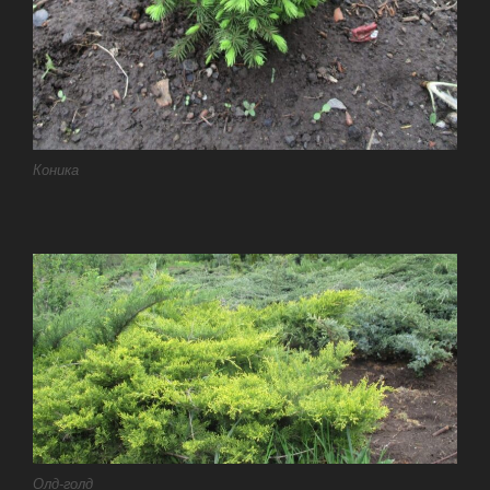
Коника
Олд-голд