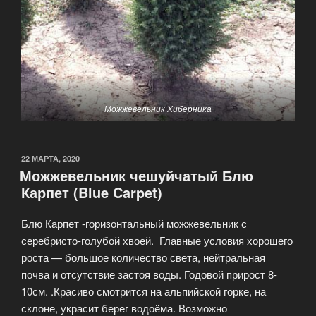
Можжевельник Хиберника
ОПУБЛИКОВАНО
22 МАРТА, 2020
Можжевельник чешуйчатый Блю
Карпет (Blue Carpet)
Блю Карпет -горизонтальный можжевельник с
серебристо-голубой хвоей. Главные условия хорошего
роста — большое количество света, нейтральная
почва и отсутствие застоя воды. Годовой прирост 8-
10см. .Красиво смотрится на альпийской горке, на
склоне, украсит берег водоёма. Возможно