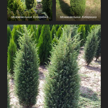
Можжевельник Хиберника
Можжевельник Хиберника