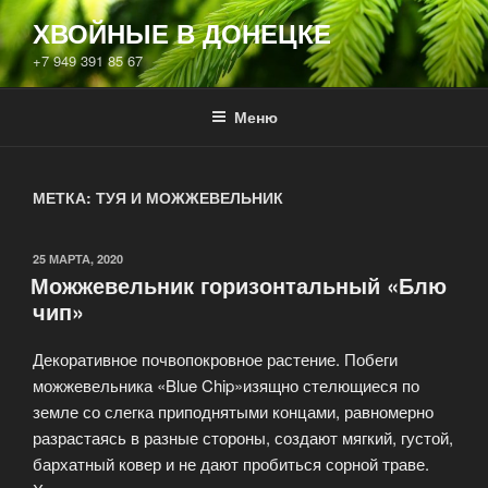
Перейти
ХВОЙНЫЕ В ДОНЕЦКЕ
к
+7 949 391 85 67
содержимому
Меню
МЕТКА:
ТУЯ И МОЖЖЕВЕЛЬНИК
ОПУБЛИКОВАНО
25 МАРТА, 2020
Можжевельник горизонтальный «Блю
чип»
Декоративное почвопокровное растение. Побеги
можжевельника «Blue Chip»изящно стелющиеся по
земле со слегка приподнятыми концами, равномерно
разрастаясь в разные стороны, создают мягкий, густой,
бархатный ковер и не дают пробиться сорной траве.