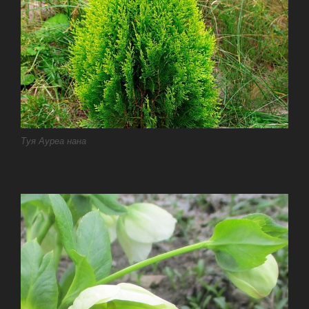
Туя Ауреа нана