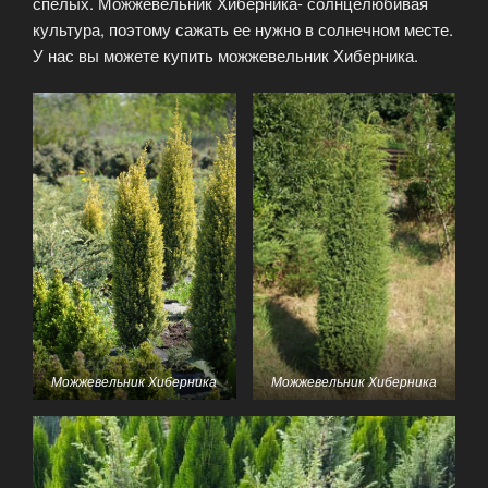
спелых. Можжевельник Хиберника- солнцелюбивая
культура, поэтому сажать ее нужно в солнечном месте.
У нас вы можете купить можжевельник Хиберника.
Можжевельник Хиберника
Можжевельник Хиберника