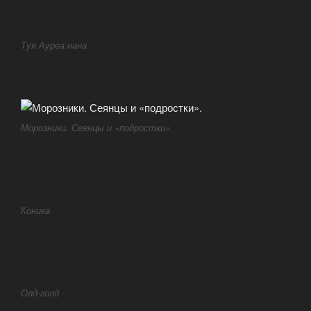
Туя Ауреа нана
Морозники. Сеянцы и «подростки».
Коника
Олд-голд