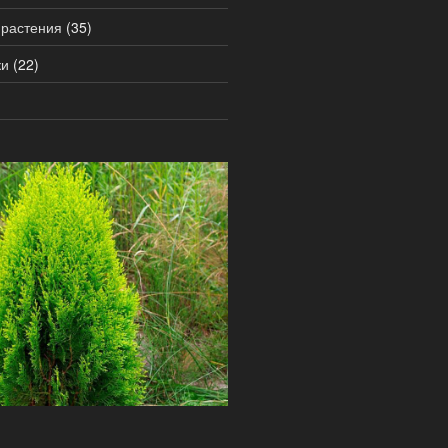
 растения
(35)
ки
(22)