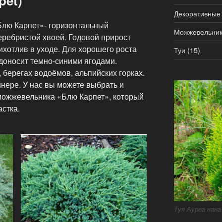
pet)
Декоративные
лю Карпет»- горизонтальный
Можжевельни
еребристой хвоей. Годовой прирост
ихотлив в уходе. Для хорошего роста
Туи
(15)
доносит темно-синими ягодами.
 берегах водоёмов, альпийских горках.
нере. У нас вы можете выбрать и
 можжевельника «Блю Карпет», который
стка.
Туя Ауреа нана