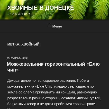
Перейти
ХВОЙНЫЕ В ДОНЕЦКЕ
к
+7 949 391 85 67
содержимому
Меню
МЕТКА:
ХВОЙНЫЙ
ОПУБЛИКОВАНО
25 МАРТА, 2020
Можжевельник горизонтальный «Блю
чип»
Декоративное почвопокровное растение. Побеги
можжевельника «Blue Chip»изящно стелющиеся по
земле со слегка приподнятыми концами, равномерно
разрастаясь в разные стороны, создают мягкий, густой,
бархатный ковер и не дают пробиться сорной траве.