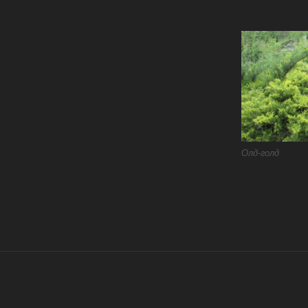
Олд-голд