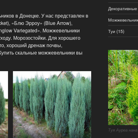
Декоративные
иков в Донецке. У нас представлен в
Можжевельни
ket), «Блю Эрроу» (Blue Arrow),
nglow Variegated». Можжевельники
Туи
(15)
уходу. Морозостойки. Для хорошего
то, хороший дренаж почвы,
Купить скальные можжевельники вы
Туя Ауреа нана