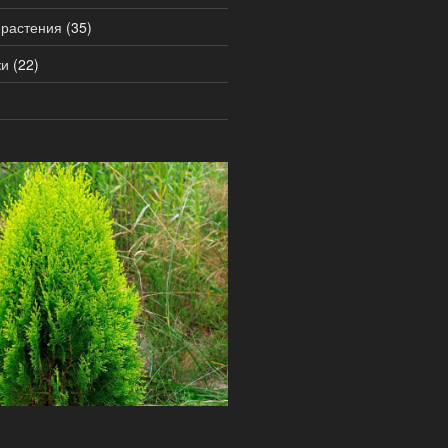
 растения
(35)
ки
(22)