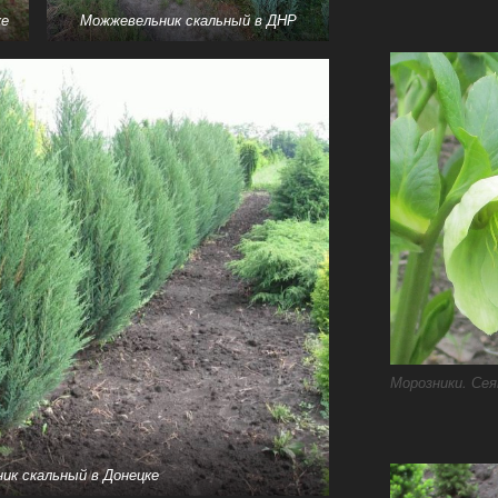
ке
Можжевельник скальный
в ДНР
Морозники. Сея
ик скальный
в Донецке