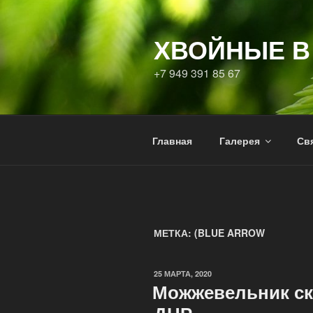
Перейти
к
ХВОЙНЫЕ В
содержимому
+7 949 391 85 67
Главная
Галерея
Свя
МЕТКА:
(BLUE ARROW
ОПУБЛИКОВАНО
25 МАРТА, 2020
Можжевельник ск