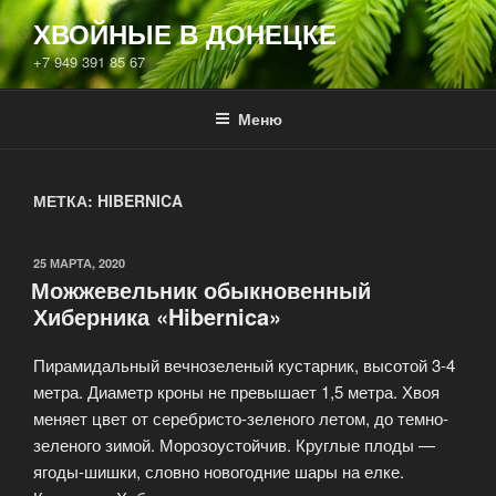
Перейти
ХВОЙНЫЕ В ДОНЕЦКЕ
к
+7 949 391 85 67
содержимому
Меню
МЕТКА:
HIBERNICA
ОПУБЛИКОВАНО
25 МАРТА, 2020
Можжевельник обыкновенный
Хиберника «Hibernica»
Пирамидальный вечнозеленый кустарник, высотой 3-4
метра. Диаметр кроны не превышает 1,5 метра. Хвоя
меняет цвет от серебристо-зеленого летом, до темно-
зеленого зимой. Морозоустойчив. Круглые плоды —
ягоды-шишки, словно новогодние шары на елке.