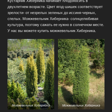
Кустарник Хиберника начинает плодоносить в
двухлетнем возрасте. Цвет ягод-шишек соответствует
зрелости- от незрелых зеленых до иссиня-черных,
спелых. Можжевельник Хиберника- солнцелюбивая
культура, поэтому сажать ее нужно в солнечном месте.
У нас вы можете купить можжевельник Хиберника.
Можжевельник Хиберника
Можжевельник Хиберника