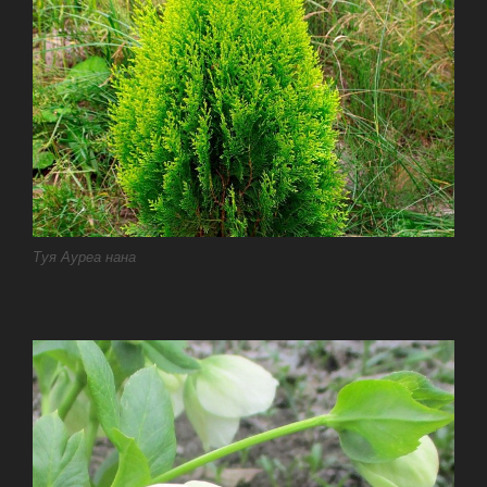
Туя Ауреа нана