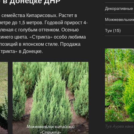
a) в Донецке ДНР
Декоративные
 семейства Кипарисовых. Растет в
Можжевельни
метре до 1,5 метров. Годовой прирост 4-
еленая с голубым оттенком. Осенью
Туи
(15)
инего цвета. «Стрикта» особо любима
позиций в японском стиле. Продажа
трикта» в Донецке.
Туя Ауреа нана
Можжевельник китайский
«Стрикта»