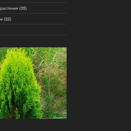
 растения
(35)
ки
(22)