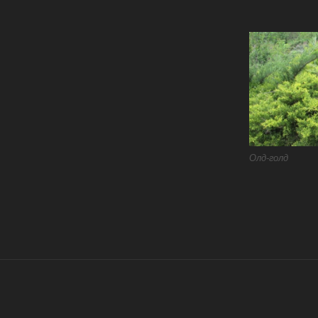
Олд-голд