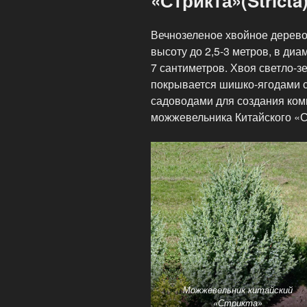
«Стрикта»(Strict
Вечнозеленое хвойное дерево
высоту до 2,5-3 метров, в диа
7 сантиметров. Хвоя светло-з
покрывается шишко-ягодами с
садоводами для создания ком
можжевельника Китайского «С
Можжевельник китайский
«Стрикта»