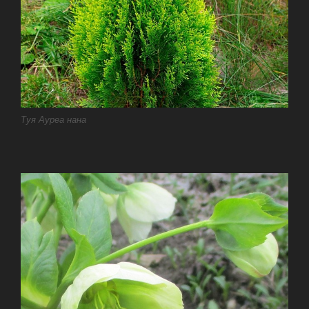
Туя Ауреа нана