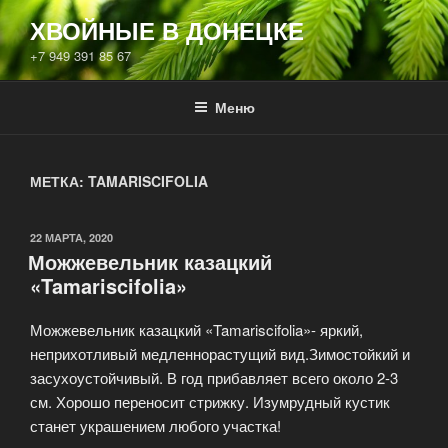
Перейти
ХВОЙНЫЕ В ДОНЕЦКЕ
к
+7 949 391 85 67
содержимому
Меню
МЕТКА:
TAMARISCIFOLIA
ОПУБЛИКОВАНО
22 МАРТА, 2020
Можжевельник казацкий
«Tamariscifolia»
Можжевельник казацкий «Tamariscifolia»- яркий,
неприхотливый медленнорастущий вид.Зимостойкий и
засухоустойчивый. В год прибавляет всего около 2-3
см. Хорошо переносит стрижку. Изумрудный кустик
станет украшением любого участка!