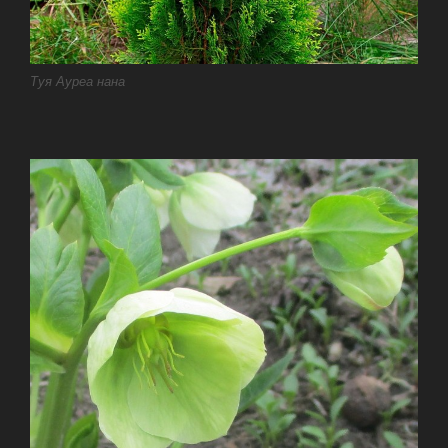
Туя Ауреа нана