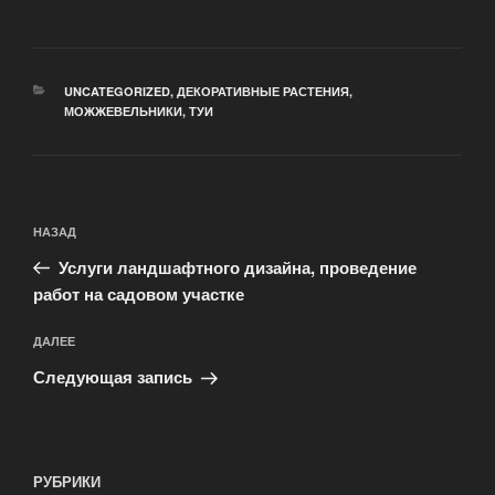
РУБРИКИ
UNCATEGORIZED
,
ДЕКОРАТИВНЫЕ РАСТЕНИЯ
,
МОЖЖЕВЕЛЬНИКИ
,
ТУИ
Навигация
Предыдущая
НАЗАД
по
запись:
записям
Услуги ландшафтного дизайна, проведение
работ на садовом участке
Следующая
ДАЛЕЕ
запись
Следующая запись
РУБРИКИ