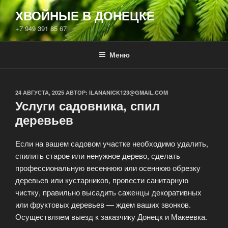
Перейти
ХВОЙНЫЕ В ДОНЕЦКЕ
к
+7 949 391 85 67
содержимому
Меню
ОПУБЛИКОВАНО
24 АВГУСТА, 2025
АВТОР:
ILANANICK123@GMAIL.COM
Услуги садовника, спил
деревьев
Если на вашем садовом участке необходимо удалить,
спилить старое или ненужное дерево, сделать
профессиональную весеннюю или осеннюю обрезку
деревьев или кустарников, провести санитарную
чистку, правильно высадить саженцы декоративных
или фруктовых деревьев — ждем ваших звонков.
Осуществляем выезд к заказчику Донецк и Макеевка.